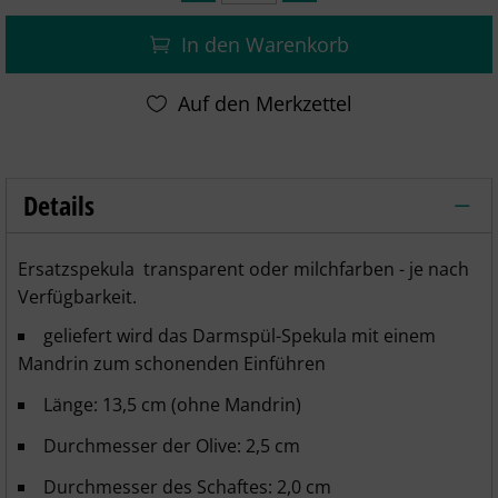
In den Warenkorb
Details
Darmspülspekula kurz (3er Set) – Detai
Ersatzspekula transparent oder milchfarben - je nach
Verfügbarkeit.
geliefert wird das Darmspül-Spekula mit einem
Mandrin zum schonenden Einführen
Länge: 13,5 cm (ohne Mandrin)
Durchmesser der Olive: 2,5 cm
Durchmesser des Schaftes: 2,0 cm