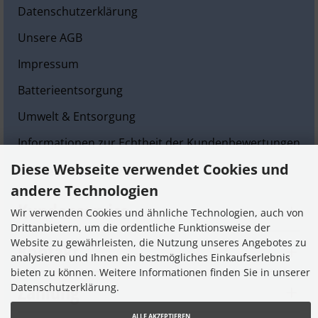
Datenschutzerklärung
Unsere AGB
Impressum
Batterieentsorgung
Umwelt & Entsorgung
Informationen zur Echtheit der Kundenbewertungen
Diese Webseite verwendet Cookies und
Cookie Einstellungen
andere Technologien
Kundenservice
Wir verwenden Cookies und ähnliche Technologien, auch von
Drittanbietern, um die ordentliche Funktionsweise der
Website zu gewährleisten, die Nutzung unseres Angebotes zu
Kontakt
analysieren und Ihnen ein bestmögliches Einkaufserlebnis
bieten zu können. Weitere Informationen finden Sie in unserer
Zahlung
Datenschutzerklärung.
ALLE AKZEPTIEREN