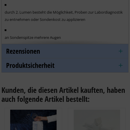
durch 2. Lumen besteht die Möglichkeit, Proben zur Labordiagnostik
zu entnehmen oder Sondenkost zu applizieren
an Sondenspitze mehrere Augen
Rezensionen
trichterförmiges Ansatzstück
Produktsicherheit
graduiert
Kunden, die diesen Artikel kauften, haben
Sonde ist an beiden Lumen verschliessbar
auch folgende Artikel bestellt:
einzeln, steril verpackt
aus PVC