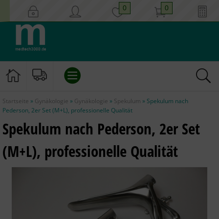
0
0
Startseite
»
Gynäkologie
»
Gynäkologie
»
Spekulum
»
Spekulum nach
EINLAUF/KLISTIER
Pederson, 2er Set (M+L), professionelle Qualität
Spekulum nach Pederson, 2er Set
KATHETER
(M+L), professionelle Qualität
INSTRUMENTE
GYNÄKOLOGIE
HYGIENE