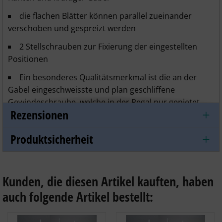
die flachen Blätter können parallel zueinander
verschoben und gespreizt werden
2 Stellschrauben zur Fixierung der eingestellten
Positionen
Ein besonderes Qualitätsmerkmal ist die an der
Gabel eingeschweisste und plan geschliffene
Gewindeschraube, welche in der Regal nur genietet
Rezensionen
wird
für den professionellen Einsatz geeignet
Produktsicherheit
Öffnungsweite bis 100 mm (Größe L)
Material: Edelstahl
Kunden, die diesen Artikel kauften, haben
sterilisierbar
auch folgende Artikel bestellt:
Blattgrößen:
M - 95 x 24 mm