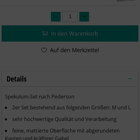
In den Warenkorb
Details
Spekulum nach Pederson, 2er Set (M+L),
Spekulum-Set nach Pederson
2er Set bestehend aus folgenden Größen: M und L
sehr hochwertige Qualität und Verarbeitung
feine, mattierte Oberfläche mit abgerundeten
Kanten und kräftiger Gabel