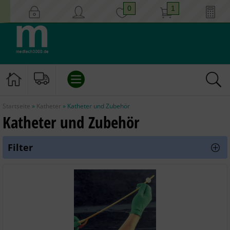
0
1
Startseite
»
Katheter
»
Katheter und Zubehör
EINLAUF/KLISTIER
Katheter und Zubehör
KATHETER
Filter
INSTRUMENTE
GYNÄKOLOGIE
HYGIENE