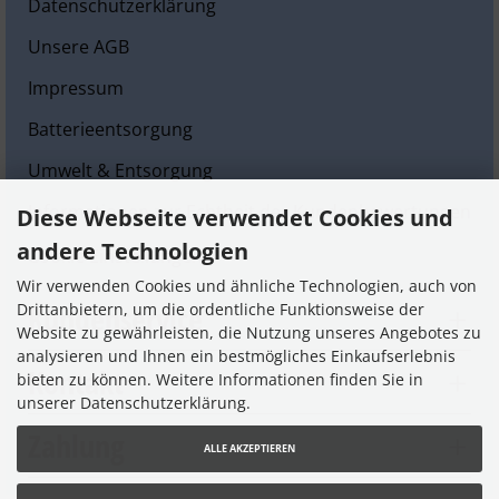
Datenschutzerklärung
Unsere AGB
Impressum
Batterieentsorgung
Umwelt & Entsorgung
Informationen zur Echtheit der Kundenbewertungen
Diese Webseite verwendet Cookies und
andere Technologien
Cookie Einstellungen
Wir verwenden Cookies und ähnliche Technologien, auch von
Kundenservice
Drittanbietern, um die ordentliche Funktionsweise der
Website zu gewährleisten, die Nutzung unseres Angebotes zu
analysieren und Ihnen ein bestmögliches Einkaufserlebnis
Kontakt
bieten zu können. Weitere Informationen finden Sie in
unserer Datenschutzerklärung.
Zahlung
ALLE AKZEPTIEREN