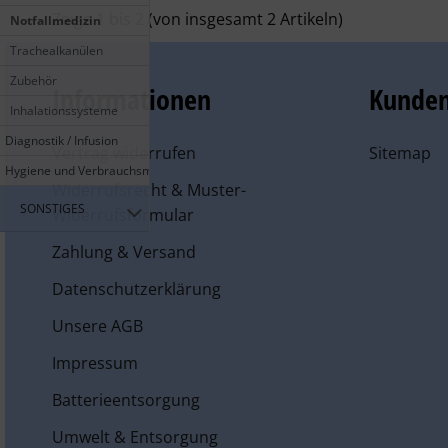
Zeige
1
bis
2
(von insgesamt
2
Artikeln)
Notfallmedizin
Trachealkanülen
Zubehör
Informationen
Kunden
Inhalationssysteme
Diagnostik / Infusion
Vertrag widerrufen
Sitemap
Hygiene und Verbrauchsmaterial
Widerrufsrecht & Muster-
SONSTIGES
Widerrufsformular
Zahlung & Versand
Datenschutzerklärung
Unsere AGB
Impressum
Batterieentsorgung
Umwelt & Entsorgung