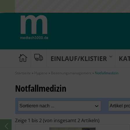
EINLAUF/KLISTIER
KA
Startseite
»
Hygiene
»
Beatmungsmanagement
»
Notfallmedizin
Notfallmedizin
Zeige
1
bis
2
(von insgesamt
2
Artikeln)