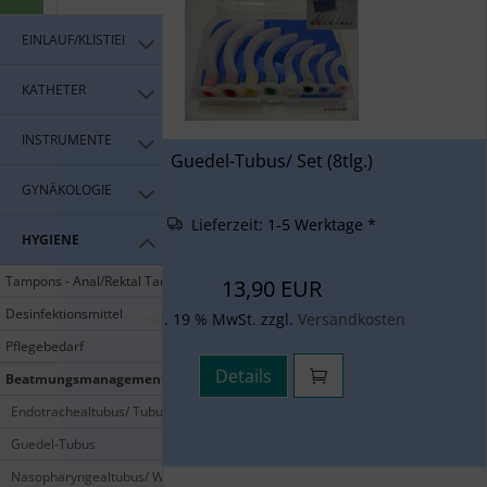
EINLAUF/KLISTIER
KATHETER
INSTRUMENTE
Guedel-Tubus/ Set (8tlg.)
GYNÄKOLOGIE
Lieferzeit:
1-5 Werktage *
HYGIENE
Tampons - Anal/Rektal Tampons
13,90 EUR
Desinfektionsmittel
inkl. 19 % MwSt. zzgl.
Versandkosten
Pflegebedarf
Details
Beatmungsmanagement
Endotrachealtubus/ Tubus
Guedel-Tubus
Nasopharyngealtubus/ Wendl-Tubus