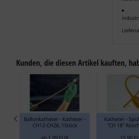
indust
Lieferu
Kunden, die diesen Artikel kauften, hab
Ballonkatheter - Katheter -
Katheter - Spü
CH12-CH26, 1Stück
"CH 18" Rüsch
ab 1,99 EUR
15,90 E