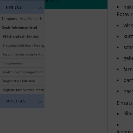
Produktsicherheit
mikr
HYGIENE
Rotavir
Tampons - Anal/Rektal Tampons
wir
Desinfektionsmittel
kurz
Flächendesinfektion
Hautdesinfektion / Reinigung
sch
Instrumentendesinfektion
gebr
Pflegebedarf
farn
Beatmungsmanagement
par
Diagnostik / Infusion
Hygiene und Verbrauchsmaterial
nac
SONSTIGES
Einsatz
klin
lebens