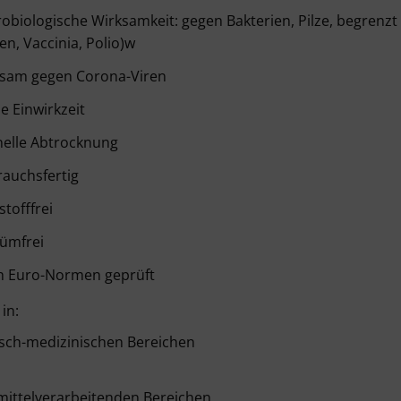
obiologische Wirksamkeit: gegen Bakterien, Pilze, begrenzt v
en, Vaccinia, Polio)w
ksam gegen Corona-Viren
e Einwirkzeit
nelle Abtrocknung
auchsfertig
stofffrei
fümfrei
h Euro-Normen geprüft
 in:
isch-medizinischen Bereichen
mittelverarbeitenden Bereichen