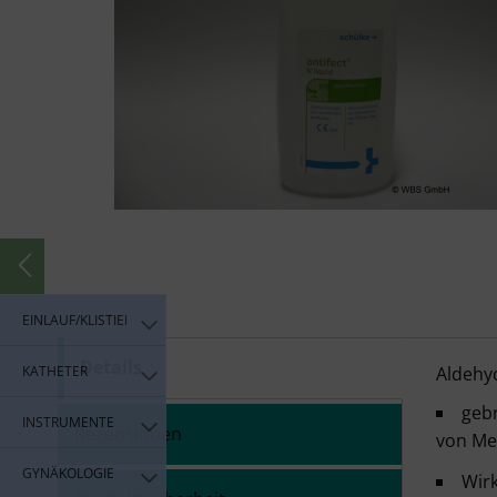
EINLAUF/KLISTIER
Details
Antif
KATHETER
Aldehyd
gebr
INSTRUMENTE
Rezensionen
von Me
GYNÄKOLOGIE
Wirk