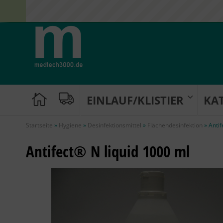
EINLAUF/KLISTIER
KA
Startseite
»
Hygiene
»
Desinfektionsmittel
»
Flächendesinfektion
»
Antif
Antifect® N liquid 1000 ml