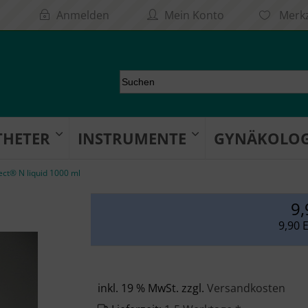
Anmelden
Mein Konto
Merkz
THETER
INSTRUMENTE
GYNÄKOLOG
ect® N liquid 1000 ml
9,
9,90 
inkl. 19 % MwSt. zzgl.
Versandkosten