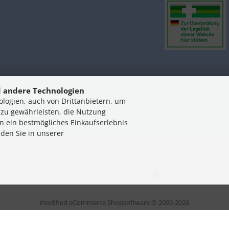
 andere Technologien
logien, auch von Drittanbietern, um
 zu gewährleisten, die Nutzung
n ein bestmögliches Einkaufserlebnis
nden Sie in unserer
en innerhalb Deutschlands, Lieferzeiten für andere Länder entnehmen Sie bi
medtech3000 © 2026 |
Ihren eShop gibt es bei
Werner Consulting
mod
ified eCommerce Shopsoftware © 2009-2026