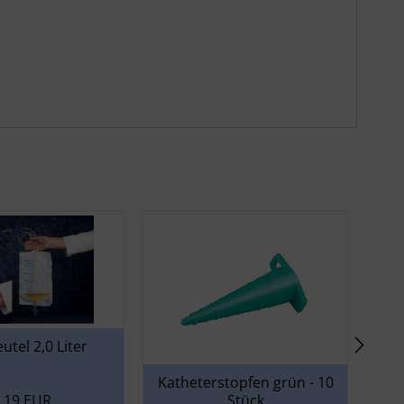
utel 2,0 Liter
Aq
Katheterstopfen grün - 10
,19 EUR
Stück