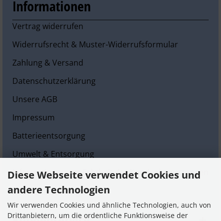
Informationen
Vertrag widerrufen
Widerrufsrecht & Muster-Widerrufsformular
Zahlung & Versand
Datenschutzerklärung
Unsere AGB
Impressum
Batterieentsorgung
Umwelt & Entsorgung
Informationen zur Echtheit der Kundenbewertungen
Diese Webseite verwendet Cookies und
andere Technologien
Cookie Einstellungen
Wir verwenden Cookies und ähnliche Technologien, auch von
Kundenservice
Drittanbietern, um die ordentliche Funktionsweise der