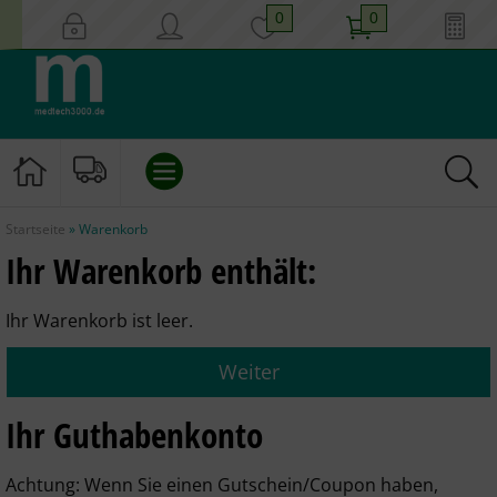
0
0
Startseite
»
Warenkorb
EINLAUF/KLISTIER
Ihr Warenkorb enthält:
KATHETER
Ihr Warenkorb ist leer.
INSTRUMENTE
Weiter
GYNÄKOLOGIE
Ihr Guthabenkonto
HYGIENE
Achtung:
Wenn Sie einen Gutschein/Coupon haben,