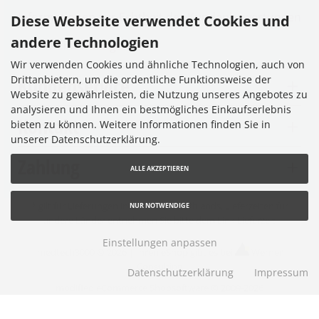
Informationen zur Echtheit der Kundenbewertungen
Diese Webseite verwendet Cookies und
andere Technologien
Cookie Einstellungen
Wir verwenden Cookies und ähnliche Technologien, auch von
Kundenservice
Drittanbietern, um die ordentliche Funktionsweise der
Website zu gewährleisten, die Nutzung unseres Angebotes zu
analysieren und Ihnen ein bestmögliches Einkaufserlebnis
Kontakt
bieten zu können. Weitere Informationen finden Sie in
unserer Datenschutzerklärung.
Zahlung
ALLE AKZEPTIEREN
* gilt für Lieferungen innerhalb Deutschlands, Lieferzeiten für
NUR NOTWENDIGE
andere Länder entnehmen Sie bitte dem Link
Lieferzeit
Einstellungen anpassen
medtech3000 © 2026 |
Ihren eShop gibt es bei
Werner
Consulting
Datenschutzerklärung
Impressum
mod
ified eCommerce Shopsoftware © 2009-2026