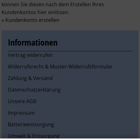
können Sie diesen nach dem Erstellen Ihres
SONSTIGES
Kundenkontos hier einlösen.
» Kundenkonto erstellen
Informationen
Vertrag widerrufen
Widerrufsrecht & Muster-Widerrufsformular
Zahlung & Versand
Datenschutzerklärung
Unsere AGB
Impressum
Batterieentsorgung
Umwelt & Entsorgung