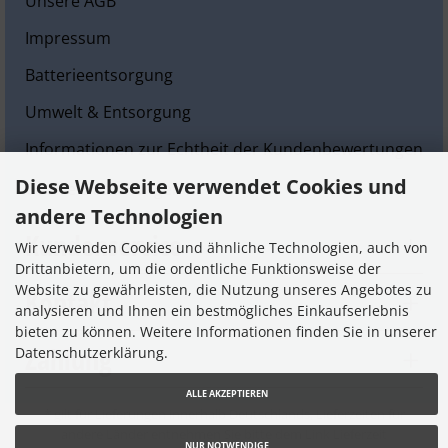
Unsere AGB
Impressum
Batterieentsorgung
Umwelt & Entsorgung
Informationen zur Echtheit der Kundenbewertungen
Diese Webseite verwendet Cookies und
Cookie Einstellungen
andere Technologien
Kundenservice
Wir verwenden Cookies und ähnliche Technologien, auch von
Drittanbietern, um die ordentliche Funktionsweise der
Website zu gewährleisten, die Nutzung unseres Angebotes zu
Kontakt
analysieren und Ihnen ein bestmögliches Einkaufserlebnis
bieten zu können. Weitere Informationen finden Sie in unserer
Zahlung
Datenschutzerklärung.
ALLE AKZEPTIEREN
* gilt für Lieferungen innerhalb Deutschlands, Lieferzeiten für
andere Länder entnehmen Sie bitte dem Link
Lieferzeit
NUR NOTWENDIGE