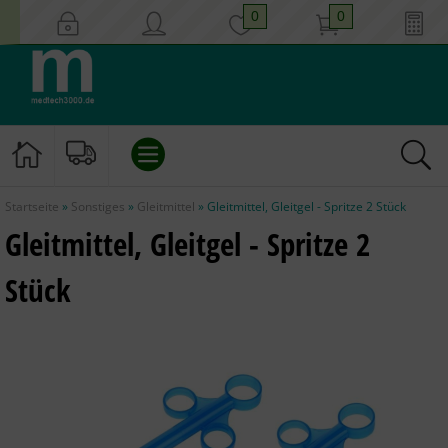
0
0
Startseite
»
Sonstiges
»
Gleitmittel
»
Gleitmittel, Gleitgel - Spritze 2 Stück
EINLAUF/KLISTIER
Gleitmittel, Gleitgel - Spritze 2
KATHETER
Stück
INSTRUMENTE
GYNÄKOLOGIE
HYGIENE