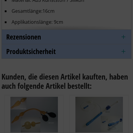
Material: ABS Kunststoff / Silikon
Gesamtlänge:16cm
Applikationslänge: 9cm
Durchmesser: 1,3cm
Rezensionen
Kapazität: 10 ml
Produktsicherheit
Lieferung: 2er Set
ohne Gleitmittel
Kunden, die diesen Artikel kauften, haben
auch folgende Artikel bestellt: