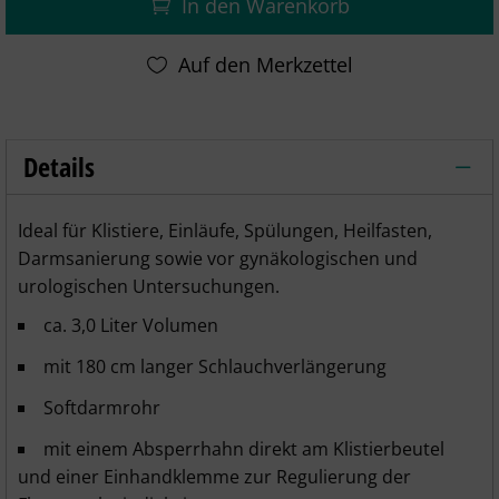
In den Warenkorb
Details
Klistierbeutel 3 Liter mit Darmrohr – De
Ideal für Klistiere, Einläufe, Spülungen, Heilfasten,
Darmsanierung sowie vor gynäkologischen und
urologischen Untersuchungen.
ca. 3,0 Liter Volumen
mit 180 cm langer Schlauchverlängerung
Softdarmrohr
mit einem Absperrhahn direkt am Klistierbeutel
und einer Einhandklemme zur Regulierung der