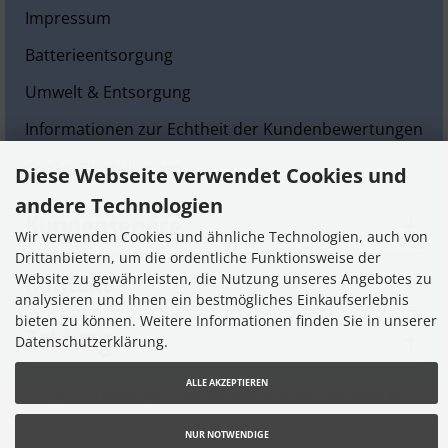
Impressum
Batterieentsorgung
Umwelt & Entsorgung
Informationen zur Echtheit der Kundenbewertungen
Cookie Einstellungen
Diese Webseite verwendet Cookies und
andere Technologien
Kundenservice
Wir verwenden Cookies und ähnliche Technologien, auch von
Drittanbietern, um die ordentliche Funktionsweise der
Kontakt
Website zu gewährleisten, die Nutzung unseres Angebotes zu
analysieren und Ihnen ein bestmögliches Einkaufserlebnis
bieten zu können. Weitere Informationen finden Sie in unserer
Zahlung
Datenschutzerklärung.
ALLE AKZEPTIEREN
* gilt für Lieferungen innerhalb Deutschlands, Lieferzeiten für
andere Länder entnehmen Sie bitte dem Link
Lieferzeit
NUR NOTWENDIGE