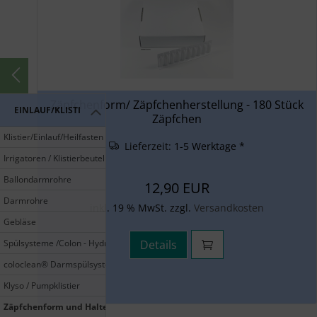
Zäpfchenform/ Zäpfchenherstellung - 180 Stück
EINLAUF/KLISTIER
Zäpfchen
Klistier/Einlauf/Heilfasten
Lieferzeit:
1-5 Werktage *
Irrigatoren / Klistierbeutel
Ballondarmrohre
12,90 EUR
Darmrohre
inkl. 19 % MwSt. zzgl.
Versandkosten
Gebläse
Spülsysteme /Colon - Hydro
Details
coloclean® Darmspülsystem
Klyso / Pumpklistier
Zäpfchenform und Halterung