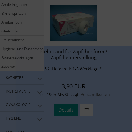
Anale Irrigation
Birnenspritzen
Analtampon
Gleitmittel
Frauendusche
Hygiene- und Duschstäbe
Klebeband für Zäpfchenform /
Zäpfchenherstellung
Bettschutzeinlagen
Zubehör
Lieferzeit:
1-5 Werktage *
KATHETER
3,90 EUR
INSTRUMENTE
inkl. 19 % MwSt. zzgl.
Versandkosten
GYNÄKOLOGIE
Details
HYGIENE
SONSTIGES