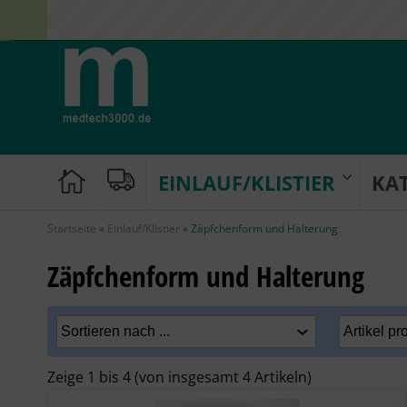
EINLAUF/KLISTIER
KA
Startseite
»
Einlauf/Klistier
»
Zäpfchenform und Halterung
Zäpfchenform und Halterung
Zeige
1
bis
4
(von insgesamt
4
Artikeln)