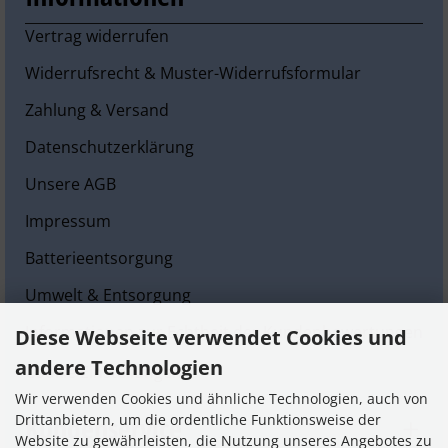
Vertrag widerrufen
Widerrufsrecht & Muster-Widerrufsformular
Zahlung & Versand
Datenschutzerklärung
Unsere AGB
Impressum
Batterieentsorgung
Umwelt & Entsorgung
Informationen zur Echtheit der Kundenbewertungen
Diese Webseite verwendet Cookies und
andere Technologien
Cookie Einstellungen
Wir verwenden Cookies und ähnliche Technologien, auch von
Kundenservice
Drittanbietern, um die ordentliche Funktionsweise der
Website zu gewährleisten, die Nutzung unseres Angebotes zu