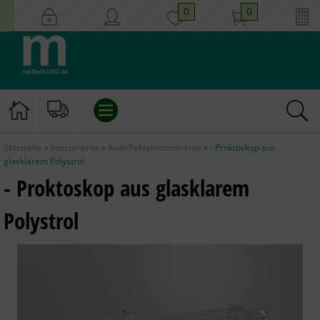
0
0
Startseite
»
Instrumente
»
Anal/Rektalinstrumente
»
- Proktoskop aus
EINLAUF/KLISTIER
glasklarem Polystrol
- Proktoskop aus glasklarem
KATHETER
Polystrol
INSTRUMENTE
GYNÄKOLOGIE
HYGIENE