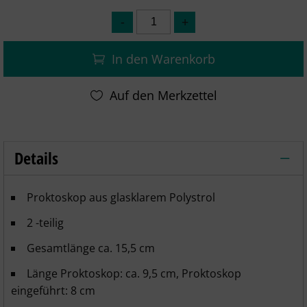
In den Warenkorb
Details
- Proktoskop aus glasklarem Polystrol –
Proktoskop aus glasklarem Polystrol
2 -teilig
Gesamtlänge ca. 15,5 cm
Länge Proktoskop: ca. 9,5 cm, Proktoskop
eingeführt: 8 cm