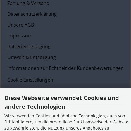
Zahlung & Versand
Datenschutzerklärung
Unsere AGB
Impressum
Batterieentsorgung
Umwelt & Entsorgung
Informationen zur Echtheit der Kundenbewertungen
Cookie Einstellungen
Kundenservice
Diese Webseite verwendet Cookies und
andere Technologien
Kontakt
Wir verwenden Cookies und ähnliche Technologien, auch von
Drittanbietern, um die ordentliche Funktionsweise der Website
Zahlung
zu gewährleisten, die Nutzung unseres Angebotes zu