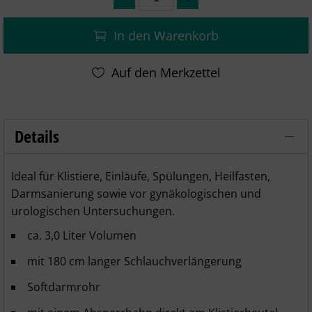
In den Warenkorb
Details
Klistierbeutel 3 Liter mit Darmrohr un
Ideal für Klistiere, Einläufe, Spülungen, Heilfasten,
Darmsanierung sowie vor gynäkologischen und
urologischen Untersuchungen.
ca. 3,0 Liter Volumen
mit 180 cm langer Schlauchverlängerung
Softdarmrohr