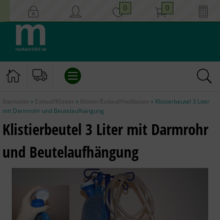
0
0
Startseite
»
Einlauf/Klistier
»
Klistier/Einlauf/Heilfasten
»
Klistierbeutel 3 Liter
EINLAUF/KLISTIER
mit Darmrohr und Beutelaufhängung
Klistierbeutel 3 Liter mit Darmrohr
KATHETER
und
Beutelaufhängung
INSTRUMENTE
GYNÄKOLOGIE
HYGIENE