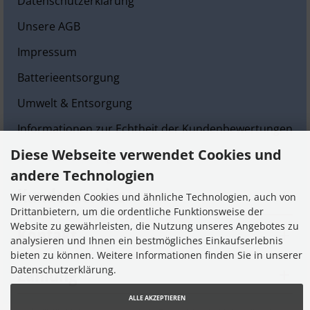
Datenschutzerklärung
Unsere AGB
Impressum
Batterieentsorgung
Umwelt & Entsorgung
Informationen zur Echtheit der Kundenbewertungen
Diese Webseite verwendet Cookies und
Cookie Einstellungen
andere Technologien
Kundenservice
Wir verwenden Cookies und ähnliche Technologien, auch von
Drittanbietern, um die ordentliche Funktionsweise der
Website zu gewährleisten, die Nutzung unseres Angebotes zu
Kontakt
analysieren und Ihnen ein bestmögliches Einkaufserlebnis
bieten zu können. Weitere Informationen finden Sie in unserer
Zahlung
Datenschutzerklärung.
ALLE AKZEPTIEREN